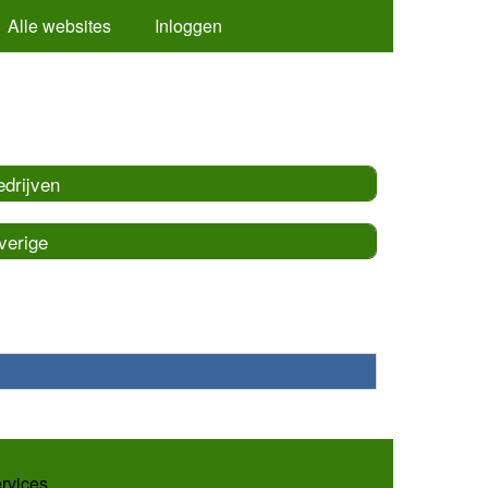
Alle websites
Inloggen
edrijven
verige
ervices