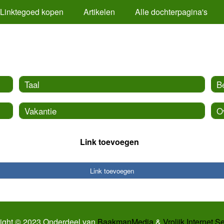
Linktegoed kopen
Artikelen
Alle dochterpagina's
Taal
B
Vakantie
O
Link toevoegen
Link toevoegen
ight © 2023 Onderdeel van
BaakmanMedia
&
Vrolijk Internet S